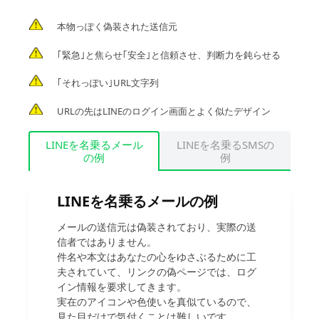
本物っぽく偽装された送信元
｢緊急｣と焦らせ｢安全｣と信頼させ、判断力を鈍らせる
｢それっぽい｣URL文字列
URLの先はLINEのログイン画面とよく似たデザイン
LINEを名乗るメール
LINEを名乗るSMSの
の例
例
LINEを名乗るメールの例
メールの送信元は偽装されており、実際の送
信者ではありません。
件名や本文はあなたの心をゆさぶるために工
夫されていて、リンクの偽ページでは、ログ
イン情報を要求してきます。
実在のアイコンや色使いを真似ているので、
見た目だけで気付くことは難しいです。