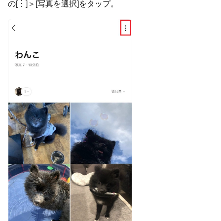
の[
︙
]＞[写真を選択]をタップ。