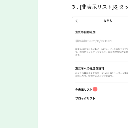
3．
[非表示リスト]をタ