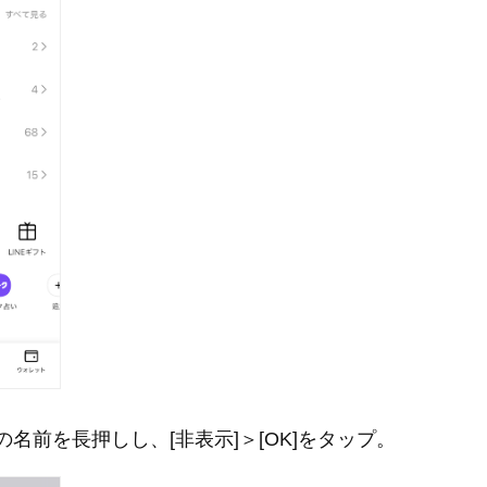
名前を長押しし、[非表示]＞[OK]をタップ。