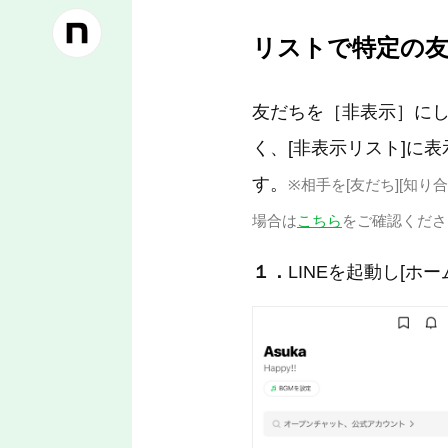
リストで特定の
友だちを［非表示］にし
く、[非表示リスト]に
す。
※相手を[友だち][知
場合は
こちら
をご確認くださ
１．
LINEを起動し[ホ